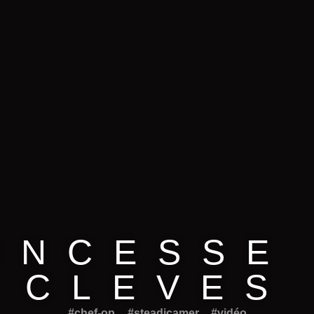
INCESSE
CLEVES
#chef-op
,
#steadicamer
,
#vidéo