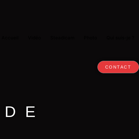
Accueil
Vidéo
Steadicam
Photo
Qui suis-je ?
CONTACT
 DE