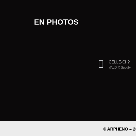
EN PHOTOS
CELLE-CI ?
VALD X Spotify
© ARPHENO – 2