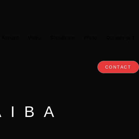
Accueil
Vidéo
Steadicam
Photo
Qui suis-je ?
CONTACT
AIBA