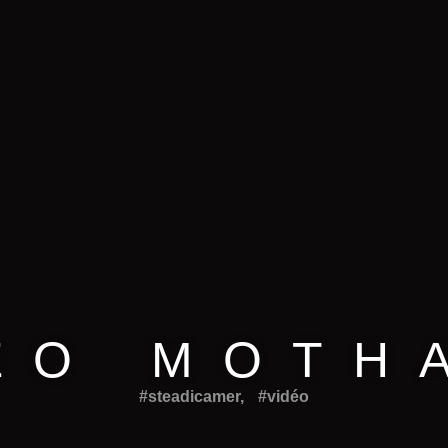
EO MOTH
#steadicamer
,
#vidéo