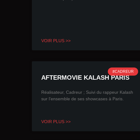
VOIR PLUS >>
#CADREUR
AFTERMOVIE KALASH PARIS
Réalisateur, Cadreur ; Suivi du rappeur Kalash
sur l’ensemble de ses showcases à Paris.
VOIR PLUS >>