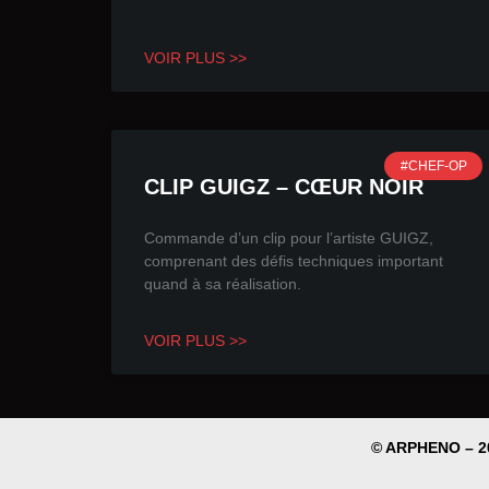
VOIR PLUS >>
#CHEF-OP
CLIP GUIGZ – CŒUR NOIR
Commande d’un clip pour l’artiste GUIGZ,
comprenant des défis techniques important
quand à sa réalisation.
VOIR PLUS >>
© ARPHENO – 2