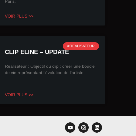
Paris.
VOIR PLUS >>
#RÉALISATEUR
CLIP ELINE – UPDATE
Réalisateur ; Objectif du clip : créer une boucle
de vie représentant l’évolution de l’artiste.
VOIR PLUS >>