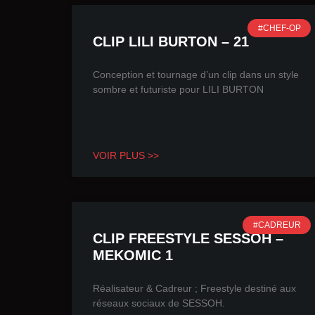
#CHEF-OP
CLIP LILI BURTON – 21
Conception et tournage d’un clip dans un style
sombre et futuriste pour LILI BURTON
VOIR PLUS >>
#CADREUR
CLIP FREESTYLE SESSOH –
MEKOMIC 1
Réalisateur & Cadreur ; Freestyle destiné aux
réseaux sociaux de SESSOH.