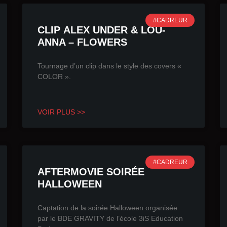
#CADREUR
CLIP ALEX UNDER & LOU-
ANNA – FLOWERS
Tournage d’un clip dans le style des covers «
COLOR ».
VOIR PLUS >>
#CADREUR
AFTERMOVIE SOIRÉE
HALLOWEEN
Captation de la soirée Halloween organisée
par le BDE GRAVITY de l’école 3iS Education