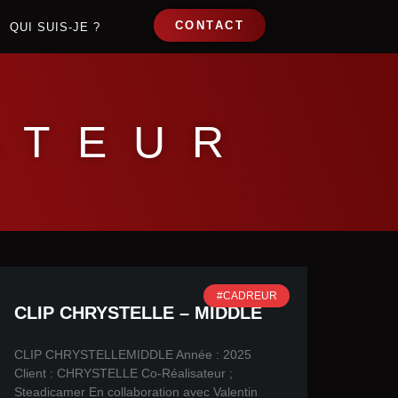
CONTACT
QUI SUIS-JE ?
ATEUR
#CADREUR
CLIP CHRYSTELLE – MIDDLE
CLIP CHRYSTELLEMIDDLE Année : 2025
Client : CHRYSTELLE Co-Réalisateur ;
Steadicamer En collaboration avec Valentin