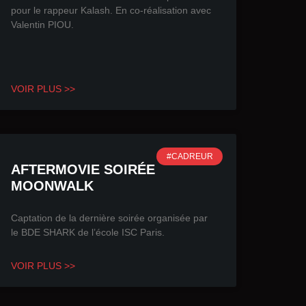
pour le rappeur Kalash. En co-réalisation avec
Valentin PIOU.
VOIR PLUS >>
#CADREUR
AFTERMOVIE SOIRÉE
MOONWALK
Captation de la dernière soirée organisée par
le BDE SHARK de l’école ISC Paris.
VOIR PLUS >>