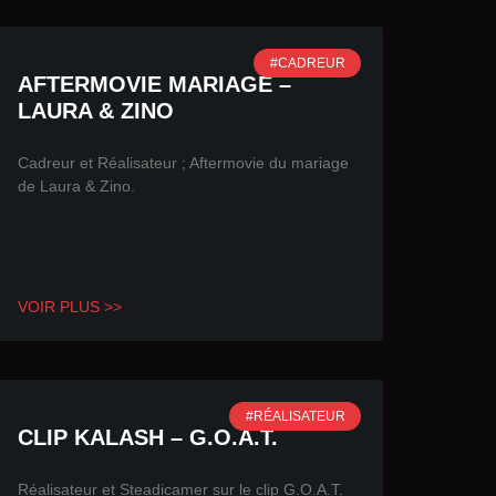
#CADREUR
AFTERMOVIE MARIAGE –
LAURA & ZINO
Cadreur et Réalisateur ; Aftermovie du mariage
de Laura & Zino.
VOIR PLUS >>
#RÉALISATEUR
CLIP KALASH – G.O.A.T.
Réalisateur et Steadicamer sur le clip G.O.A.T.