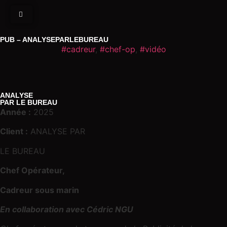
PUB – ANALYSEPARLEBUREAU
#cadreur
,
#chef-op
,
#vidéo
ANALYSE
PAR LE BUREAU
Année :
2025
Client :
ANALYSE PAR
LE BUREAU
Chef Opérateur,
Cadreur sous
marin
En collaboration avec Cédric NGU