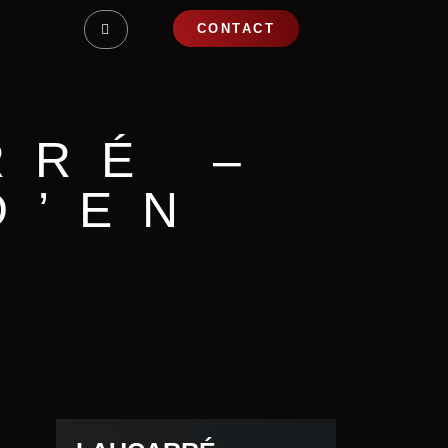
CONTACT
RRÉ –
D’EN
S