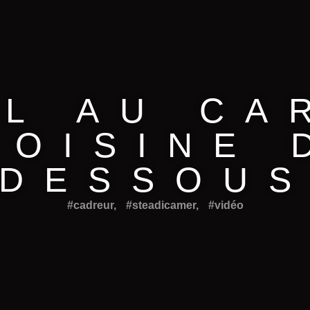
 L AU CA
VOISINE 
DESSOU
#cadreur
,
#steadicamer
,
#vidéo